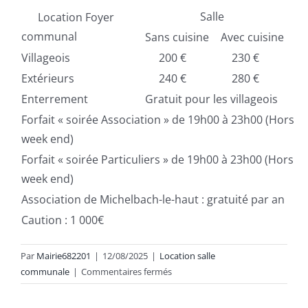
Salle
Location Foyer
C
communal
Sans cuisine
Avec cuisine
Villageois
200 €
230 €
1
Extérieurs
240 €
280 €
3
Enterrement
Gratuit pour les villageois
Forfait « soirée Association » de 19h00 à 23h00 (Hors
3
week end)
Forfait « soirée Particuliers » de 19h00 à 23h00 (Hors
3
week end)
Association de Michelbach-le-haut : gratuité par an
Caution : 1 000€
Par
Mairie682201
|
12/08/2025
|
Location salle
sur
communale
|
Commentaires fermés
Location