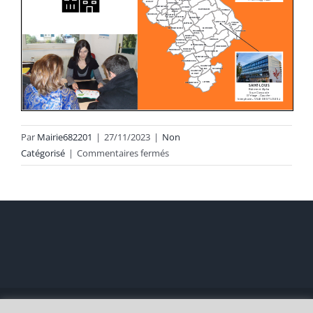
Par
Mairie682201
|
27/11/2023
|
Non
sur
Catégorisé
|
Commentaires fermés
2024
:
Permanences
d’information
sur
le
logement
de
l’ADIL
Copyright 2021 |
Mairie de Michelbach-le-Haut
Création
IN