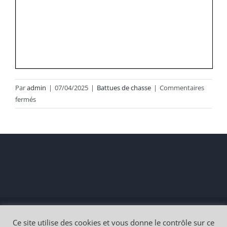
Par
admin
|
07/04/2025
|
Battues de chasse
|
Commentaires
sur
fermés
LOT
de
chasse
n°
1
:
fin
2025
Copyright 2021 |
Mairie de Michelbach-le-Haut
Création
IN
Ce site utilise des cookies et vous donne le contrôle sur ce
Connexion
| Tous droits réservés