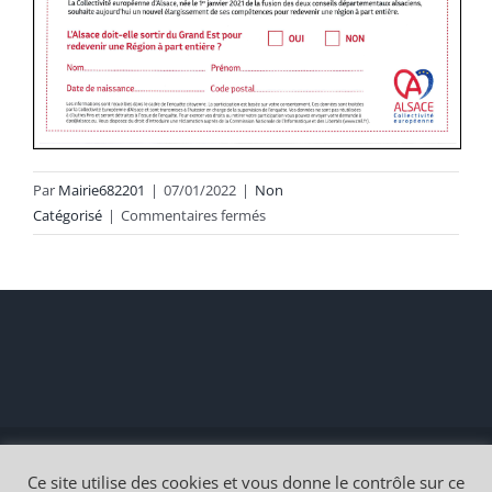
Par
Mairie682201
|
07/01/2022
|
Non
sur
Catégorisé
|
Commentaires fermés
Collectivité
Européenne
d’Alsace
Copyright 2021 |
Mairie de Michelbach-le-Haut
Création
IN
Ce site utilise des cookies et vous donne le contrôle sur ce
Connexion
| Tous droits réservés