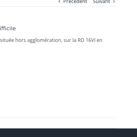
Précédent
Suivant
ficile
située hors agglomération, sur la RD 16VI en