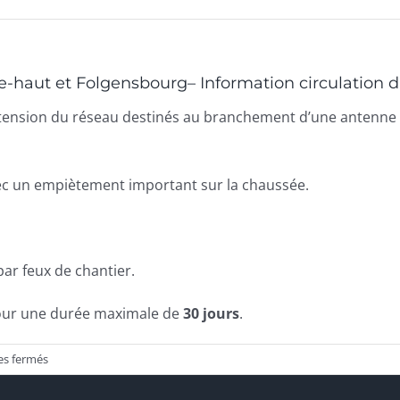
-haut et Folgensbourg– Information circulation dif
’extension du réseau destinés au branchement d’une antenne 
ec un empiètement important sur la chaussée.
par feux de chantier.
ur une durée maximale de
30 jours
.
sur
s fermés
Travaux
sur