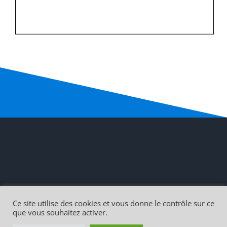
Copyright 2021 |
Mairie de Michelbach-le-Haut
Création
IN
Ce site utilise des cookies et vous donne le contrôle sur ce
Connexion
| Tous droits réservés
que vous souhaitez activer.