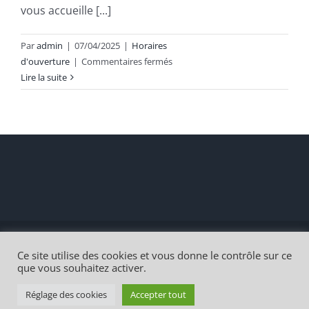
vous accueille [...]
Par
admin
|
07/04/2025
|
Horaires
sur
d'ouverture
|
Commentaires fermés
Lire la suite
Accueils
et
permanences
téléphoniques
Copyright 2021 |
Mairie de Michelbach-le-Haut
Création
IN
Ce site utilise des cookies et vous donne le contrôle sur ce
Connexion
| Tous droits réservés
que vous souhaitez activer.
Réglage des cookies
Accepter tout
Facebook