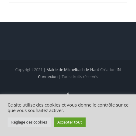
Copyright 2021 |
Mairie de Michelbach-le-Haut
Création
IN
Connexion
| Tous droits réservés
Facebook
Ce site utilise des cookies et vous donne le contrôle sur ce
que vous souhaitez activer.
Réglage des cookies
Accepter tout